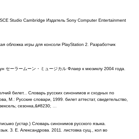
CE Studio Cambridge Издатель Sony Computer Entertainment
я обложка игры для консоли PlayStation 2. Разработчик
Мун セーラームーン・ミュージカル Флаер к мюзиклу 2004 года.
олчий билет... Словарь русских синонимов и сходных по
а, М.: Русские словари, 1999. билет аттестат, свидетельство,
 вексель; сезонка,&#8230; …
сьмо (устар.) Словарь синонимов русского языка.
зык. З. Е. Александрова. 2011. листовка сущ., кол во