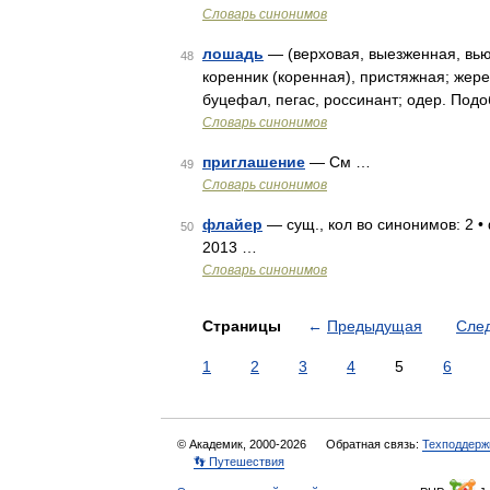
Словарь синонимов
лошадь
— (верховая, выезженная, вьюч
48
коренник (коренная), пристяжная; жере
буцефал, пегас, россинант; одер. По
Словарь синонимов
приглашение
— См …
49
Словарь синонимов
флайер
— сущ., кол во синонимов: 2 •
50
2013 …
Словарь синонимов
Страницы
←
Предыдущая
Сле
1
2
3
4
5
6
© Академик, 2000-2026
Обратная связь:
Техподдерж
👣 Путешествия