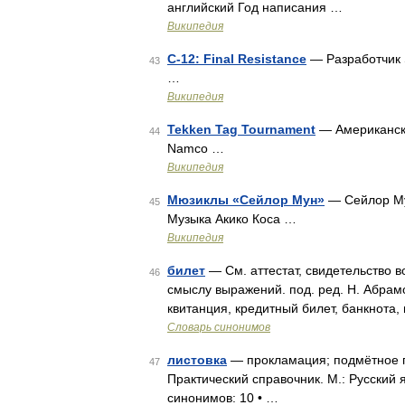
английский Год написания …
Википедия
C-12: Final Resistance
— Разработчик S
43
…
Википедия
Tekken Tag Tournament
— Американска
44
Namco …
Википедия
Мюзиклы «Сейлор Мун»
— Сейлор 
45
Музыка Акико Коса …
Википедия
билет
— См. аттестат, свидетельство в
46
смыслу выражений. под. ред. Н. Абрамов
квитанция, кредитный билет, банкнота,
Словарь синонимов
листовка
— прокламация; подмётное пи
47
Практический справочник. М.: Русский я
синонимов: 10 • …