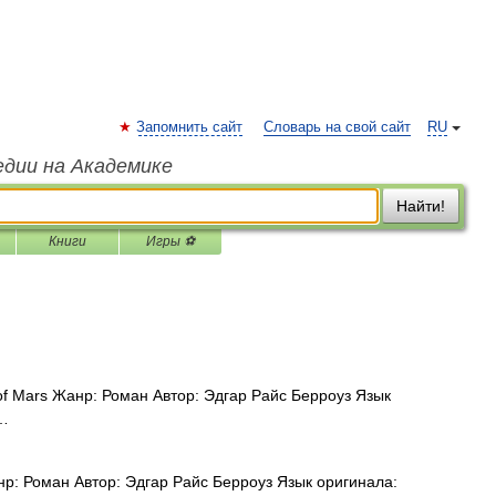
Запомнить сайт
Словарь на свой сайт
RU
едии на Академике
Найти!
Книги
Игры ⚽
of Mars Жанр: Роман Автор: Эдгар Райс Берроуз Язык
 …
нр: Роман Автор: Эдгар Райс Берроуз Язык оригинала: