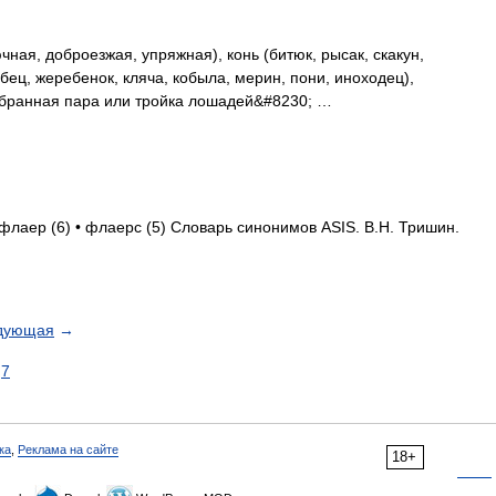
ная, доброезжая, упряжная), конь (битюк, рысак, скакун,
бец, жеребенок, кляча, кобыла, мерин, пони, иноходец),
добранная пара или тройка лошадей&#8230; …
 флаер (6) • флаерс (5) Словарь синонимов ASIS. В.Н. Тришин.
дующая
→
7
ка
,
Реклама на сайте
18+