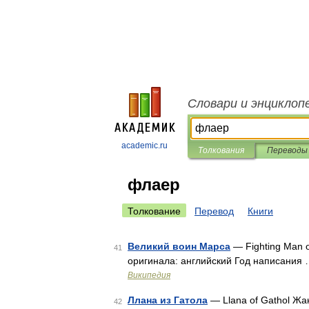
Словари и энциклоп
academic.ru
Толкования
Переводы
флаер
Толкование
Перевод
Книги
Великий воин Марса
— Fighting Man 
41
оригинала: английский Год написания
Википедия
Ллана из Гатола
— Llana of Gathol Жа
42